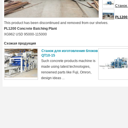
Станок 
PL1200 
This product has been discontinued and removed from our shelves.
PL1200 Concrete Batching Plant
XG962 USD 95000-115000
Схожая продукция
Станок для изготовления блоков
QT10-15
Such concrete products machine is
made using latest technologies,
renowned parts like Fuji, Omron,
design ideas ...