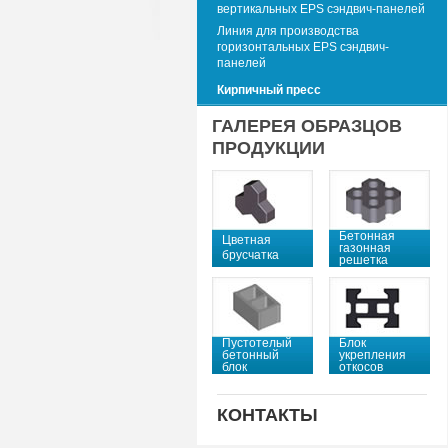
вертикальных EPS сэндвич-панелей
Линия для производства
горизонтальных EPS сэндвич-
панелей
Кирпичный пресс
ГАЛЕРЕЯ ОБРАЗЦОВ
ПРОДУКЦИИ
Бетонная
Цветная
газонная
брусчатка
решетка
Пустотелый
Блок
бетонный
укрепления
блок
откосов
КОНТАКТЫ